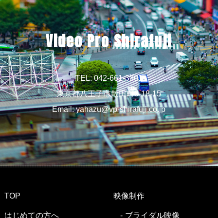
Video Pro Shirafuji
TEL: 042-661-3301
東京都八王子市散田町3-18-15
Email:
yahazu@vp-shirafuji.co.jp
TOP
映像制作
はじめての方へ
ブライダル映像