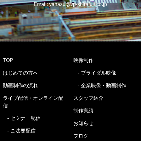
Email:
yahazu@vp-shirafuji.co.jp
TOP
映像制作
はじめての方へ
ブライダル映像
動画制作の流れ
企業映像・動画制作
ライブ配信・オンライン配
スタッフ紹介
信
制作実績
セミナー配信
お知らせ
ご法要配信
ブログ