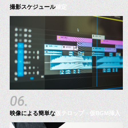
撮影スケジュール
確定
06.
映像による簡単な
仮テロップ・仮BGM挿入