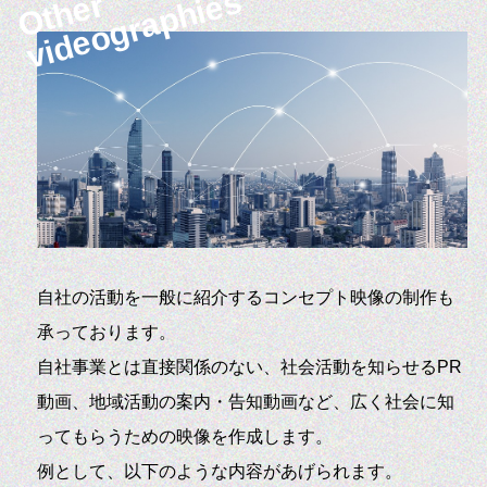
videographies
Other
自社の活動を一般に紹介するコンセプト映像の制作も
承っております。
自社事業とは直接関係のない、社会活動を知らせるPR
動画、地域活動の案内・告知動画など、広く社会に知
ってもらうための映像を作成します。
例として、以下のような内容があげられます。