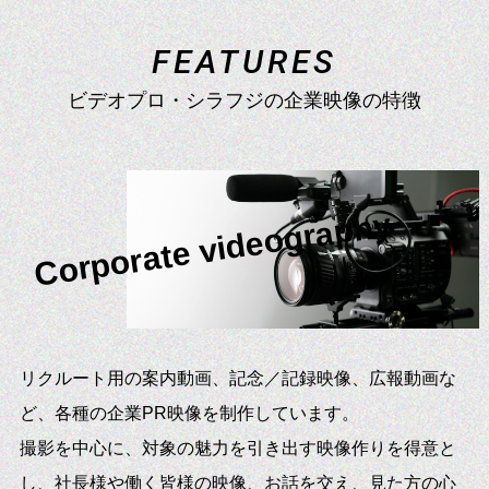
コンサート配信
F
E
A
T
U
R
E
S
ビデオプロ・シラフジの企業映像の特徴
企業配信
学校行事配信
Corporate videography
リクルート用の案内動画、記念／記録映像、広報動画な
ど、各種の企業PR映像を制作しています。
撮影を中心に、対象の魅力を引き出す映像作りを得意と
し、社長様や働く皆様の映像、お話を交え、見た方の心