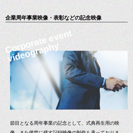
企業周年事業映像・表彰などの記念映像
Corporate event
videography
節目となる周年事業の記念として、式典再生用の映
像、また後世に残す記録映像の制作も承っておりま