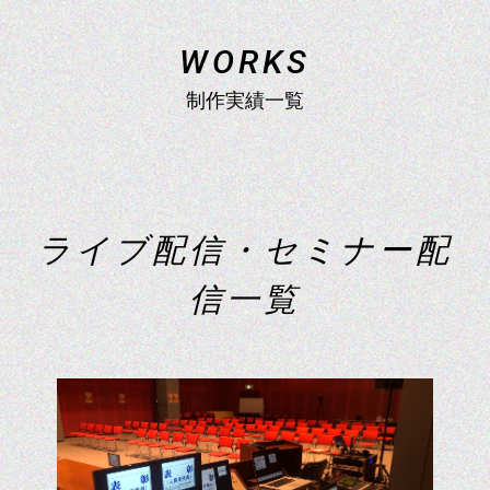
コンサート配信
W
O
R
K
S
制作実績一覧
企業配信
学校行事配信
ラ
イ
ブ
配
信
・
セ
ミ
ナ
ー
配
信
一
覧