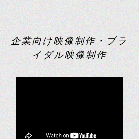
企
業
向
け
映
像
制
作
・
ブ
ラ
イ
ダ
ル
映
像
制
作