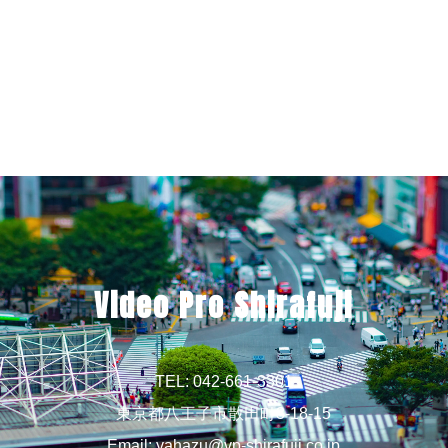
Video Pro Shirafuji
TEL: 042-661-3301
東京都八王子市散田町3-18-15
Email:
yahazu@vp-shirafuji.co.jp