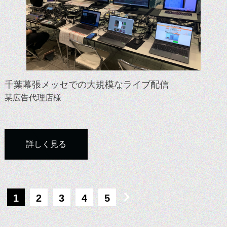
千葉幕張メッセでの大規模なライブ配信
某広告代理店様
詳しく見る
1
2
3
4
5