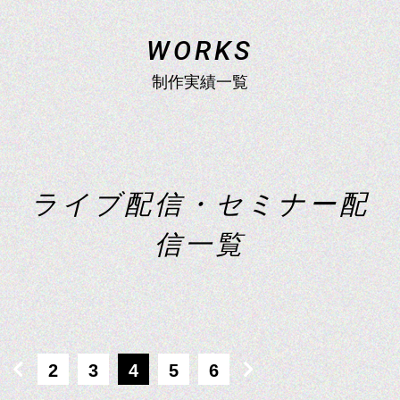
コンサート配信
W
O
R
K
S
制作実績一覧
企業配信
学校行事配信
ラ
イ
ブ
配
信
・
セ
ミ
ナ
ー
配
信
一
覧
2
3
4
5
6