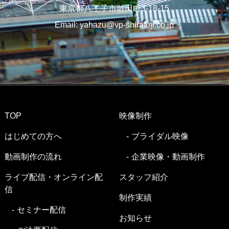
東京都八王子市散田町3-18-15
Email:
yahazu@vp-shirafuji.co.jp
TOP
映像制作
はじめての方へ
ブライダル映像
動画制作の流れ
企業映像・動画制作
ライブ配信・オンライン配
スタッフ紹介
信
制作実績
セミナー配信
お知らせ