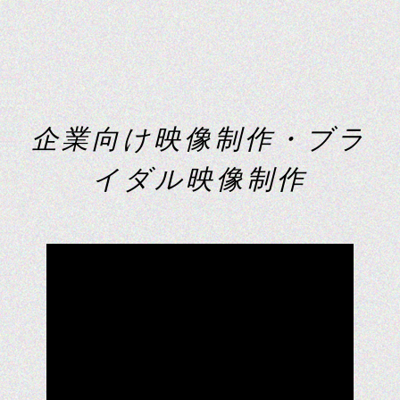
企
業
向
け
映
像
制
作
・
ブ
ラ
イ
ダ
ル
映
像
制
作