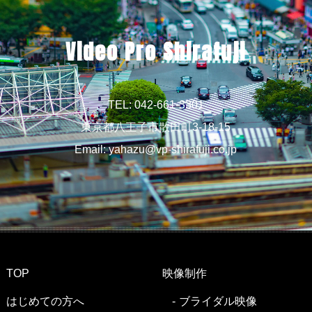
Video Pro Shirafuji
TEL: 042-661-3301
東京都八王子市散田町3-18-15
Email:
yahazu@vp-shirafuji.co.jp
TOP
映像制作
はじめての方へ
ブライダル映像