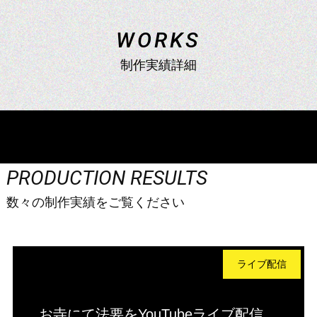
コンサート配信
W
O
R
K
S
制作実績詳細
企業配信
学校行事配信
PRODUCTION RESULTS
数々の制作実績をご覧ください
ライブ配信
お寺にて法要をYouTubeライブ配信